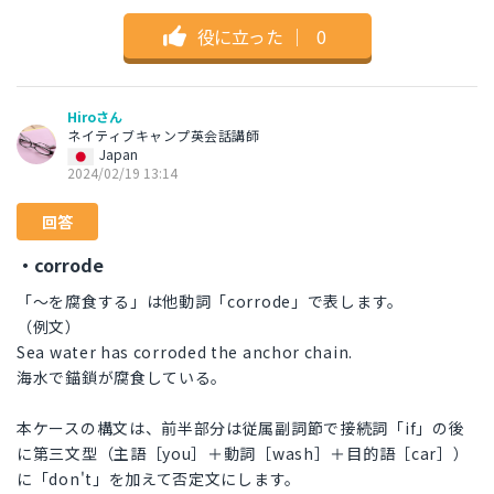
役に立った
｜
0
Hiroさん
ネイティブキャンプ英会話講師
Japan
2024/02/19 13:14
回答
・corrode
「～を腐食する」は他動詞「corrode」で表します。
（例文）
Sea water has corroded the anchor chain.
海水で錨鎖が腐食している。
本ケースの構文は、前半部分は従属副詞節で接続詞「if」の後
に第三文型（主語［you］＋動詞［wash］＋目的語［car］）
に「don't」を加えて否定文にします。