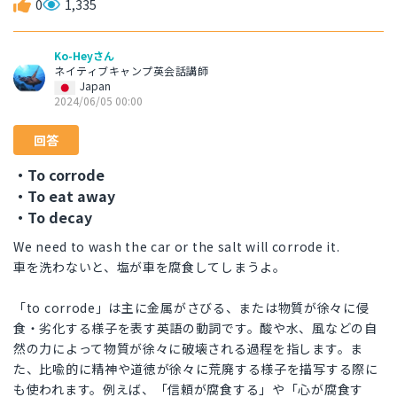
0
1,335
Ko-Heyさん
ネイティブキャンプ英会話講師
Japan
2024/06/05 00:00
回答
・To corrode
・To eat away
・To decay
We need to wash the car or the salt will corrode it.
車を洗わないと、塩が車を腐食してしまうよ。
「to corrode」は主に金属がさびる、または物質が徐々に侵
食・劣化する様子を表す英語の動詞です。酸や水、風などの自
然の力によって物質が徐々に破壊される過程を指します。ま
た、比喩的に精神や道徳が徐々に荒廃する様子を描写する際に
も使われます。例えば、「信頼が腐食する」や「心が腐食す