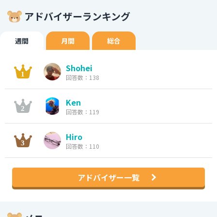
アドバイザーランキング
週間
月間
総合
Shohei
回答数：138
Ken
回答数：119
Hiro
回答数：110
アドバイザー一覧