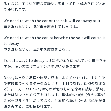
る」など。主に科学的な文脈や、劣化・消耗・破壊を伴う状況
で使われます。
We need to wash the car or the salt will eat away at it.
車を洗わないと、塩が車を腐食してしまうよ。
We need to wash the car, otherwise the salt will cause it
to decay.
車を洗わないと、塩が車を腐食させるよ。
To eat awayとto decayは共に物が徐々に壊れていく様子を表
すが、使い方にはニュアンスの違いがあります。
Decayは自然の過程や時間の経過による劣化を指し、主に生物
や有機物の朽ちる様子を表します（木材の腐朽、食物の腐敗な
ど）。一方、eat awayは何かが他のものを徐々に破壊、消耗、
または減少させる様子を指します。具体的な物質（例えば酸が
金属を腐食する）だけでなく、抽象的な概念（例えば心配が健
康を害する）にも使われます。