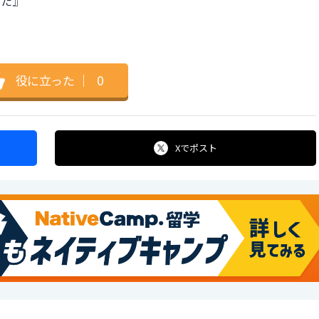
いた』
役に立った
｜
0
Xで
ポスト