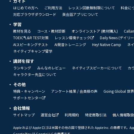
ガイド
はじめての方へ
ご利用方法
レッスン回数無制限について
料金に
対応ブラウザダウンロード
英会話アプリについて
学習
教材を見る
コース・教材診断
オンラインストア (教材購入)
Call
TOEIC®L&R TEST対策
レッスン環境チェック
Daily News (デイ
AIスピーキングテスト
AI発音トレーニング
Hey! Native Camp
ネ
ネイティブキャンプ留学
講師を探す
ランキング
みんなのレビュー
ネイティブスピーカーについて
カ
キャラクター先生について
その他
特典・キャンペーン
アンケート結果 / 会員様の声
Going Global
サポートセンター
会社情報
サイトマップ
運営会社
利用規約
特定商取引法
個人情報取扱
Apple および Apple ロゴは米国その他の国で登録された Apple Inc. の商標です。App 
Google Play は Google LLC の商標です。