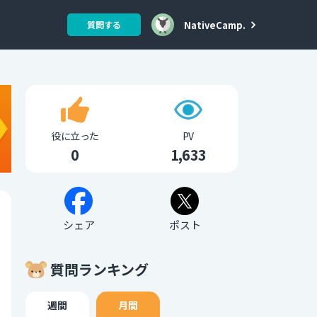
NativeCamp.
質問する
役に立った
PV
0
1,633
シェア
ポスト
質問ランキング
週間
月間