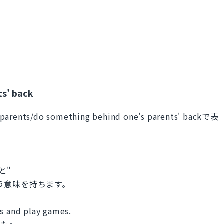
s' back
arents/do something behind one's parents' backで表
"
と"
言う意味を持ちます。
ts and play games.