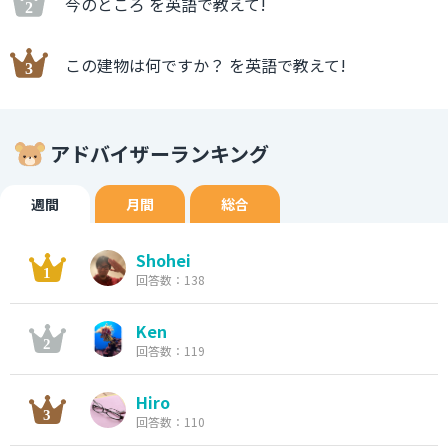
今のところ を英語で教えて!
この建物は何ですか？ を英語で教えて!
アドバイザーランキング
週間
月間
総合
Shohei
回答数：138
Ken
回答数：119
Hiro
回答数：110