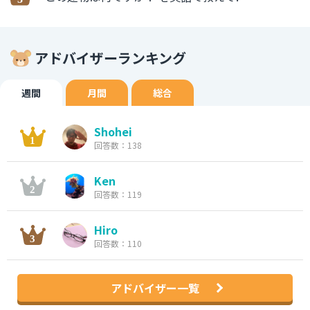
アドバイザーランキング
週間
月間
総合
Shohei
回答数：138
Ken
回答数：119
Hiro
回答数：110
アドバイザー一覧