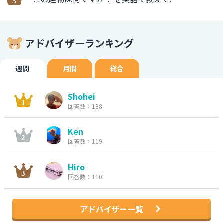
アドバイザーランキング
週間
月間
総合
Shohei
回答数：138
Ken
回答数：119
Hiro
回答数：110
アドバイザー一覧