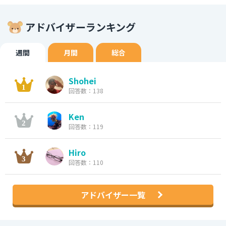
アドバイザーランキング
週間
月間
総合
Shohei
回答数：138
Ken
回答数：119
Hiro
回答数：110
アドバイザー一覧