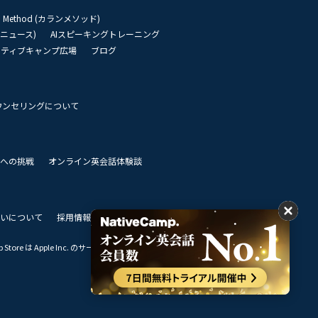
an Method (カランメソッド)
リーニュース)
AIスピーキングトレーニング
イティブキャンプ広場
ブログ
ウンセリングについて
 世界への挑戦
オンライン英会話体験談
いについて
採用情報
私達のビジョン
Store は Apple Inc. のサービスマークです。