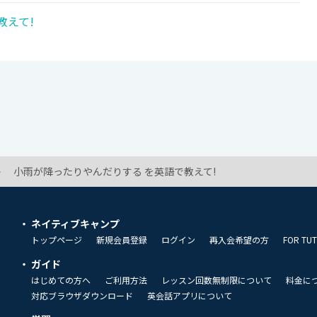
教えて!
小雨が降ったりやんだりする を英語で教えて!
ネイティブキャンプ
トップページ
新規会員登録
ログイン
再入会希望の方
FOR TU
ガイド
はじめての方へ
ご利用方法
レッスン回数無制限について
料金に
対応ブラウザダウンロード
英会話アプリについて