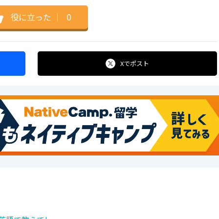
役に立った
｜
0
Xで
ポスト