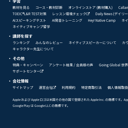
学習
教材を見る
コース・教材診断
オンラインストア (教材購入)
Call
TOEIC®L&R TEST対策
レッスン環境チェック
Daily News (デイ
AIスピーキングテスト
AI発音トレーニング
Hey! Native Camp
ネ
ネイティブキャンプ留学
講師を探す
ランキング
みんなのレビュー
ネイティブスピーカーについて
カ
キャラクター先生について
その他
特典・キャンペーン
アンケート結果 / 会員様の声
Going Global
サポートセンター
会社情報
サイトマップ
運営会社
利用規約
特定商取引法
個人情報取扱
Apple および Apple ロゴは米国その他の国で登録された Apple Inc. の商標です。App 
Google Play は Google LLC の商標です。