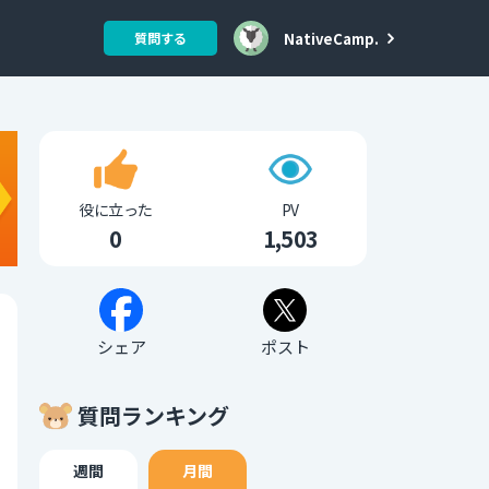
NativeCamp.
質問する
役に立った
PV
0
1,503
シェア
ポスト
質問ランキング
週間
月間