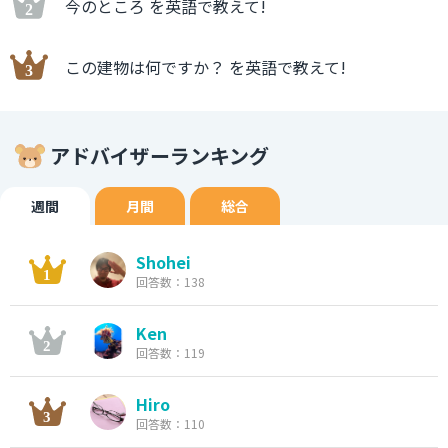
今のところ を英語で教えて!
この建物は何ですか？ を英語で教えて!
アドバイザーランキング
週間
月間
総合
Shohei
回答数：138
Ken
回答数：119
Hiro
回答数：110