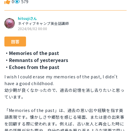
0
579
hitsujiさん
ネイティブキャンプ英会話講師
2024/06/02 00:00
回答
・Memories of the past
・Remnants of yesteryears
・Echoes from the past
I wish I could erase my memories of the past, I didn't
have a good childhood.
幼少期が良くなかったので、過去の記憶を消し去りたいと思っ
ています。
「Memories of the past」は、過去の思い出や経験を指す英
語表現です。懐かしさや郷愁を感じる場面、または昔の出来事
を回顧する際に使われます。例えば、古い友人と再会した時に
昔の話題が出た際や、自分の成長を振り返るような場面で用い