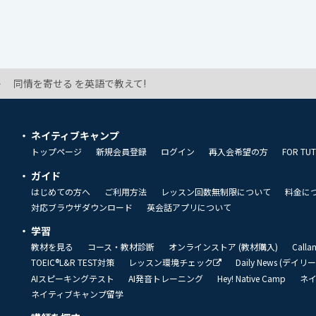
同情を寄せる を英語で教えて!
ネイティブキャンプ
トップページ
新規会員登録
ログイン
再入会希望の方
FOR TU
ガイド
はじめての方へ
ご利用方法
レッスン回数無制限について
料金に
対応ブラウザダウンロード
英会話アプリについて
学習
教材を見る
コース・教材診断
オンラインストア (教材購入)
Call
TOEIC®L&R TEST対策
レッスン環境チェック
Daily News (デイ
AIスピーキングテスト
AI発音トレーニング
Hey! Native Camp
ネ
ネイティブキャンプ留学