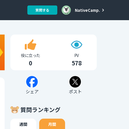
NativeCamp.
質問する
役に立った
PV
0
578
シェア
ポスト
質問ランキング
週間
月間