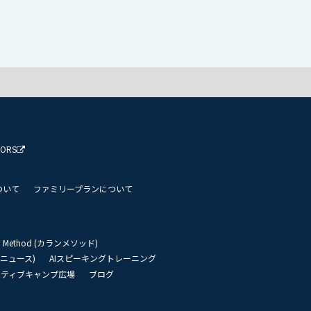
TORS
ついて
ファミリープランについて
an Method (カランメソッド)
リーニュース)
AIスピーキングトレーニング
イティブキャンプ広場
ブログ