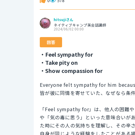
0
578
hitsujiさん
ネイティブキャンプ英会話講師
2024/06/02 00:00
回答
・Feel sympathy for
・Take pity on
・Show compassion for
Everyone felt sympathy for him becaus
皆が彼に同情を寄せていた、なぜなら条
「Feel sympathy for」は、他
や「気の毒に思う」といった意味合いが
た時にその人の気持ちを理解し、その辛
自身が同じような経験をしたことがある