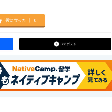
役に立った
｜
0
Xで
ポスト