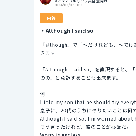
ネイティブキャンプ英会話講師
2024/02/07 10:21
回答
・Although I said so
「although」で「〜だけれども、〜
きます。
「Although I said so」を直
のの」と意訳することも出来ます。
例
I told my son that he should try everyt
息子に、20代のうちにやりたいことは何
Although I said so, I'm worried about 
そう言ったけれど、彼のことが心配だ。
Worry is endless.