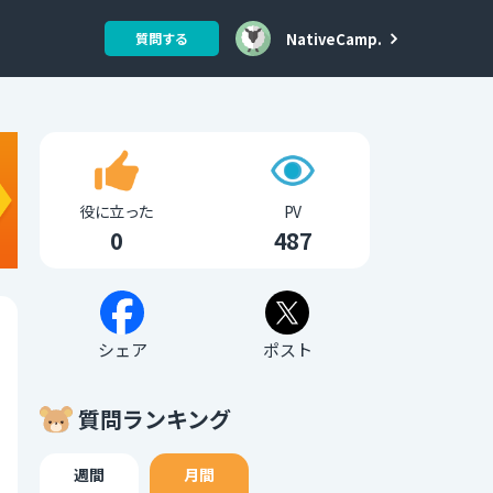
NativeCamp.
質問する
役に立った
PV
0
487
シェア
ポスト
質問ランキング
週間
月間