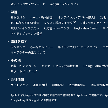
対応ブラウザダウンロード
英会話アプリについて
学習
教材を見る
コース・教材診断
オンラインストア (教材購入)
Call
TOEIC®L&R TEST対策
レッスン環境チェック
Daily News (デイ
AIスピーキングテスト
AI発音トレーニング
Hey! Native Camp
ネ
ネイティブキャンプ留学
講師を探す
ランキング
みんなのレビュー
ネイティブスピーカーについて
カ
キャラクター先生について
その他
特典・キャンペーン
アンケート結果 / 会員様の声
Going Global
サポートセンター
会社情報
サイトマップ
運営会社
利用規約
特定商取引法
個人情報取扱
Apple および Apple ロゴは米国その他の国で登録された Apple Inc. の商標です。App 
Google Play は Google LLC の商標です。