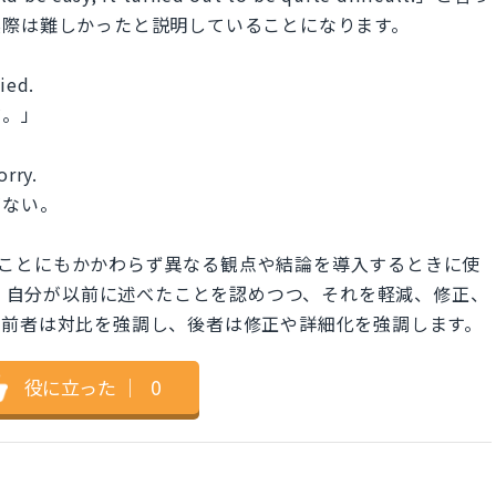
実際は難しかったと説明していることになります。
ied.
だ。」
orry.
がない。
...は、前述したことにもかかわらず異なる観点や結論を導入するときに使
hat...は、自分が以前に述べたことを認めつつ、それを軽減、修正、
。前者は対比を強調し、後者は修正や詳細化を強調します。
役に立った
｜
0