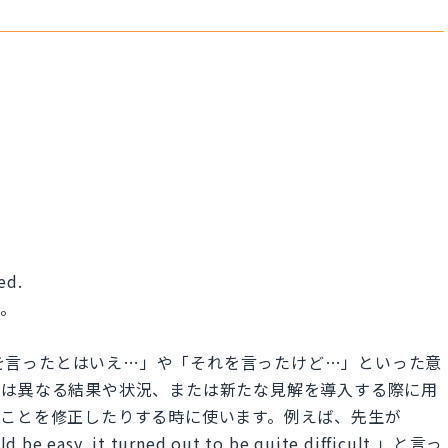
ed.
す。
...」は「それを言ったとはいえ…」や「それを言ったけど…」といった意
とは異なる結果や状況、または新たな見解を導入する際に用
たことを修正したりする時に使います。例えば、先生が
ld be easy, it turned out to be quite difficult.」と言っ