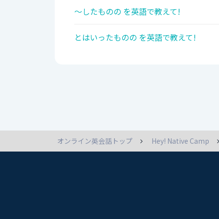
～したものの を英語で教えて!
とはいったものの を英語で教えて!
オンライン英会話トップ
Hey! Native Camp