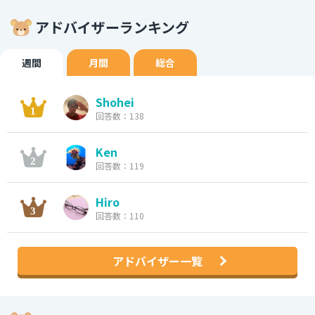
アドバイザーランキング
週間
月間
総合
Shohei
回答数：138
Ken
回答数：119
Hiro
回答数：110
アドバイザー一覧