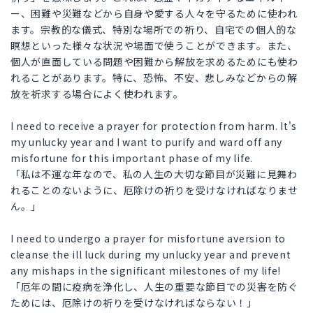
ー、困難や災難などから自身や愛する人々を守るために使われ
ます。宗教的な儀式、特別な場所での祈り、自宅での個人的な
瞑想といった様々な状況や場面で使うことができます。また、
個人が直面している問題や困難から解放を求めるためにも使わ
れることがあります。特に、恐怖、不安、悲しみなどからの解
放を祈求する場合によく使われます。
I need to receive a prayer for protection from harm. It's
my unlucky year and I want to purify and ward off any
misfortune for this important phase of my life.
「私は不運な年なので、私の人生の大切な節目が災難に見舞わ
れることのないように、厄除けの祈りを受けなければなりませ
ん。」
I need to undergo a prayer for misfortune aversion to
cleanse the ill luck during my unlucky year and prevent
any mishaps in the significant milestones of my life!
「厄年の間に疫病を浄化し、人生の重要な節目での災害を防ぐ
ためには、厄除けの祈りを受けなければならない！」