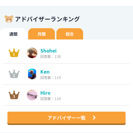
アドバイザーランキング
週間
月間
総合
Shohei
回答数：138
Ken
回答数：119
Hiro
回答数：110
アドバイザー一覧