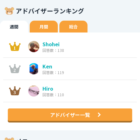
アドバイザーランキング
週間
月間
総合
Shohei
回答数：138
Ken
回答数：119
Hiro
回答数：110
アドバイザー一覧