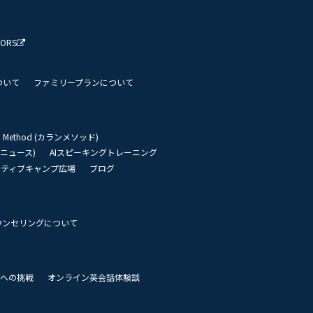
TORS
ついて
ファミリープランについて
an Method (カランメソッド)
リーニュース)
AIスピーキングトレーニング
イティブキャンプ広場
ブログ
ウンセリングについて
 世界への挑戦
オンライン英会話体験談