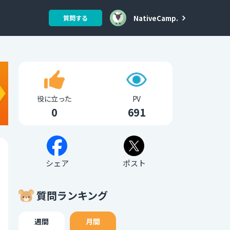
NativeCamp.
質問する
役に立った
PV
0
691
シェア
ポスト
質問ランキング
週間
月間