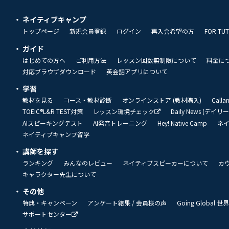
ネイティブキャンプ
トップページ
新規会員登録
ログイン
再入会希望の方
FOR TU
ガイド
はじめての方へ
ご利用方法
レッスン回数無制限について
料金に
対応ブラウザダウンロード
英会話アプリについて
学習
教材を見る
コース・教材診断
オンラインストア (教材購入)
Call
TOEIC®L&R TEST対策
レッスン環境チェック
Daily News (デイ
AIスピーキングテスト
AI発音トレーニング
Hey! Native Camp
ネ
ネイティブキャンプ留学
講師を探す
ランキング
みんなのレビュー
ネイティブスピーカーについて
カ
キャラクター先生について
その他
特典・キャンペーン
アンケート結果 / 会員様の声
Going Global
サポートセンター