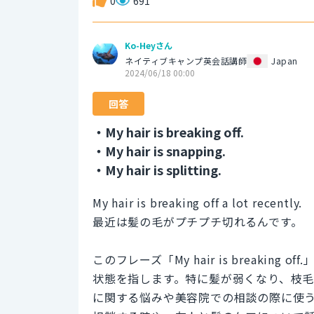
0
691
Ko-Heyさん
ネイティブキャンプ英会話講師
Japan
2024/06/18 00:00
回答
・My hair is breaking off.
・My hair is snapping.
・My hair is splitting.
My hair is breaking off a lot recently.
最近は髪の毛がプチプチ切れるんです。
このフレーズ「My hair is breaki
状態を指します。特に髪が弱くなり、枝
に関する悩みや美容院での相談の際に使