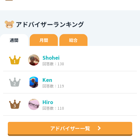
アドバイザーランキング
週間
月間
総合
Shohei
回答数：138
Ken
回答数：119
Hiro
回答数：110
アドバイザー一覧