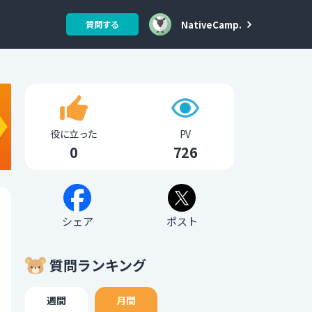
NativeCamp.
質問する
役に立った
PV
0
726
シェア
ポスト
質問ランキング
週間
月間