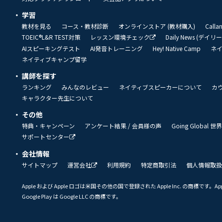
学習
教材を見る
コース・教材診断
オンラインストア (教材購入)
Call
TOEIC®L&R TEST対策
レッスン環境チェック
Daily News (デイ
AIスピーキングテスト
AI発音トレーニング
Hey! Native Camp
ネ
ネイティブキャンプ留学
講師を探す
ランキング
みんなのレビュー
ネイティブスピーカーについて
カ
キャラクター先生について
その他
特典・キャンペーン
アンケート結果 / 会員様の声
Going Global
サポートセンター
会社情報
サイトマップ
運営会社
利用規約
特定商取引法
個人情報取扱
Apple および Apple ロゴは米国その他の国で登録された Apple Inc. の商標です。App 
Google Play は Google LLC の商標です。