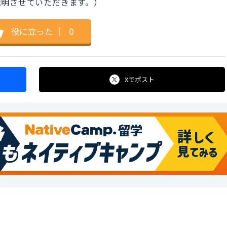
説明させていただきます。）
役に立った
｜
0
Xで
ポスト