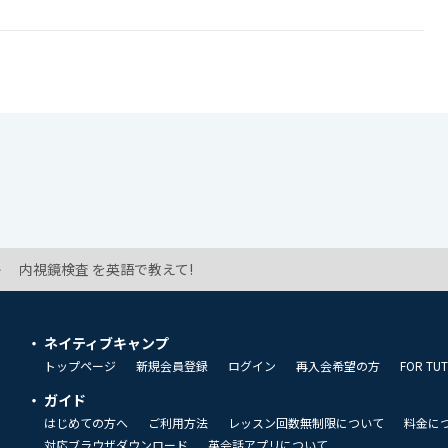
内視鏡検査 を英語で教えて!
ネイティブキャンプ
トップページ
新規会員登録
ログイン
再入会希望の方
FOR TU
ガイド
はじめての方へ
ご利用方法
レッスン回数無制限について
料金に
対応ブラウザダウンロード
英会話アプリについて