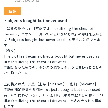
2024/03/05 10:52
回答
・objects bought but never used
「箪笥の肥やし」は直訳では「fertilizing the chest of
drawers」ですが、「買ったが使わないもの」の意味を反映し
て「objects bought but never used」と表すことができま
す。
（例文）
The clothes became objects bought but never used as
like fertilizing the chest of drawers.
洋服は買ったものの、タンスの肥やしのように使われることの
ない物になった。
上記構文は第二文型（主語［clothes］＋動詞［became］＋
主語を補足説明する補語［objects bought but never used：
買ったが使わないもの］）に副詞句（箪笥の肥やしの様に：as
like fertilizing the chest of drawers）を組み合わせて構成
します。