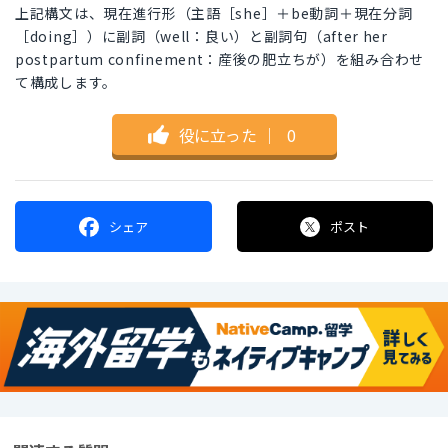
上記構文は、現在進行形（主語［she］＋be動詞＋現在分詞
［doing］）に副詞（well：良い）と副詞句（after her
postpartum confinement：産後の肥立ちが）を組み合わせ
て構成します。
役に立った
｜
0
シェア
ポスト