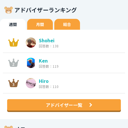
アドバイザーランキング
週間
月間
総合
Shohei
回答数：138
Ken
回答数：119
Hiro
回答数：110
アドバイザー一覧