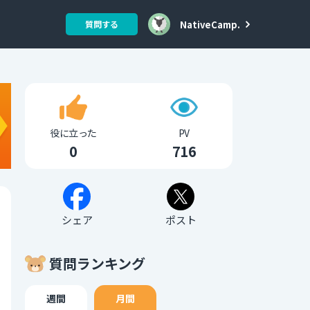
NativeCamp.
質問する
役に立った
PV
0
716
シェア
ポスト
質問ランキング
週間
月間