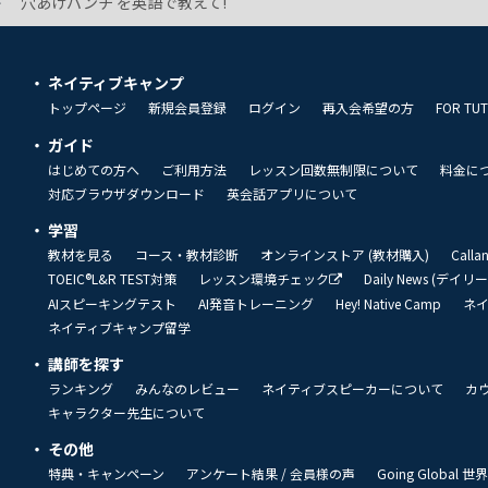
穴あけパンチ を英語で教えて!
ネイティブキャンプ
トップページ
新規会員登録
ログイン
再入会希望の方
FOR TU
ガイド
はじめての方へ
ご利用方法
レッスン回数無制限について
料金に
対応ブラウザダウンロード
英会話アプリについて
学習
教材を見る
コース・教材診断
オンラインストア (教材購入)
Call
TOEIC®L&R TEST対策
レッスン環境チェック
Daily News (デイ
AIスピーキングテスト
AI発音トレーニング
Hey! Native Camp
ネ
ネイティブキャンプ留学
講師を探す
ランキング
みんなのレビュー
ネイティブスピーカーについて
カ
キャラクター先生について
その他
特典・キャンペーン
アンケート結果 / 会員様の声
Going Global