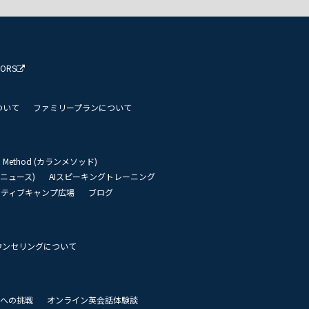
TORS
ついて
ファミリープランについて
an Method (カランメソッド)
リーニュース)
AIスピーキングトレーニング
イティブキャンプ広場
ブログ
ウンセリングについて
 世界への挑戦
オンライン英会話体験談