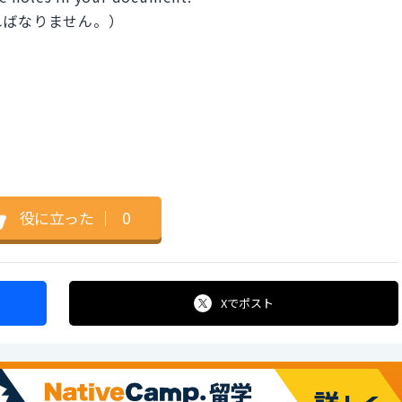
ればなりません。）
。
役に立った
｜
0
Xで
ポスト