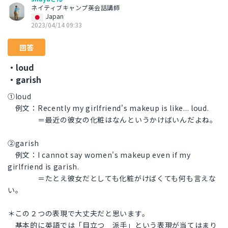
ネイティブキャンプ英会話講師
Japan
2023/04/14 09:33
回答
・loud
・garish
①loud
例文：Recently my girlfriend's makeup is like... loud.
＝最近の彼女の化粧はなんというかけばいんだよね。
②garish
例文：I cannot say women's makeup even if my
girlfriend is garish.
＝たとえ彼女だとしても化粧がけばくても何も言えな
い。
＊この２つの表現で大丈夫だと思います。
基本的に英語では「目立つ 派手」という表現が当てはまり