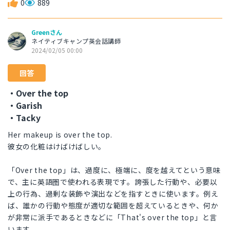
0
889
Greenさん
ネイティブキャンプ英会話講師
2024/02/05 00:00
回答
・Over the top
・Garish
・Tacky
Her makeup is over the top.
彼女の化粧はけばけばしい。
「Over the top」は、過度に、極端に、度を越えてという意味
で、主に英語圏で使われる表現です。誇張した行動や、必要以
上の行為、過剰な装飾や演出などを指すときに使います。例え
ば、誰かの行動や態度が適切な範囲を超えているときや、何か
が非常に派手であるときなどに「That's over the top」と言
います。