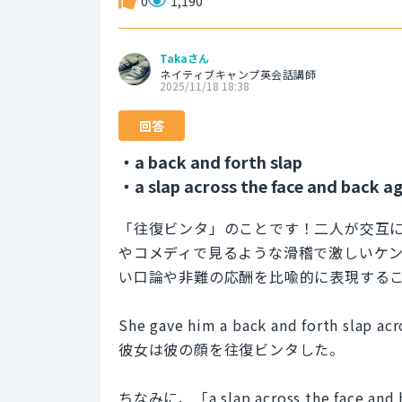
0
1,190
Takaさん
ネイティブキャンプ英会話講師
2025/11/18 18:38
回答
・a back and forth slap
・a slap across the face and back a
「往復ビンタ」のことです！二人が交互
やコメディで見るような滑稽で激しいケ
い口論や非難の応酬を比喩的に表現する
She gave him a back and forth slap acr
彼女は彼の顔を往復ビンタした。
ちなみに、「a slap across the fa