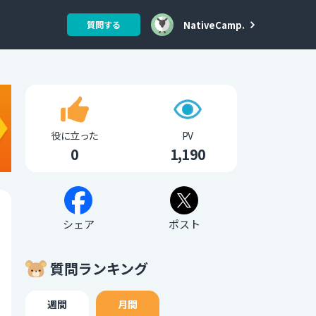
NativeCamp.
質問する
役に立った
PV
0
1,190
シェア
ポスト
質問ランキング
週間
月間