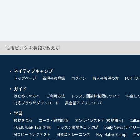
往復ビンタ を英語で教えて!
ネイティブキャンプ
トップページ
新規会員登録
ログイン
再入会希望の方
FOR TU
ガイド
はじめての方へ
ご利用方法
レッスン回数無制限について
料金に
対応ブラウザダウンロード
英会話アプリについて
学習
教材を見る
コース・教材診断
オンラインストア (教材購入)
Call
TOEIC®L&R TEST対策
レッスン環境チェック
Daily News (デイ
AIスピーキングテスト
AI発音トレーニング
Hey! Native Camp
ネ