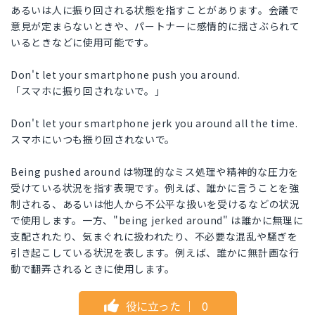
あるいは人に振り回される状態を指すことがあります。会議で
意見が定まらないときや、パートナーに感情的に揺さぶられて
いるときなどに使用可能です。
Don't let your smartphone push you around.
「スマホに振り回されないで。」
Don't let your smartphone jerk you around all the time.
スマホにいつも振り回されないで。
Being pushed around は物理的なミス処理や精神的な圧力を
受けている状況を指す表現です。例えば、誰かに言うことを強
制される、あるいは他人から不公平な扱いを受けるなどの状況
で使用します。一方、"being jerked around" は誰かに無理に
支配されたり、気まぐれに扱われたり、不必要な混乱や騒ぎを
引き起こしている状況を表します。例えば、誰かに無計画な行
動で翻弄されるときに使用します。
役に立った
｜
0