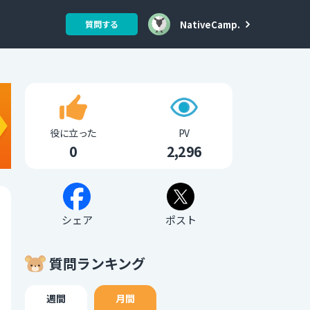
NativeCamp.
質問する
役に立った
PV
0
2,296
シェア
ポスト
質問ランキング
週間
月間