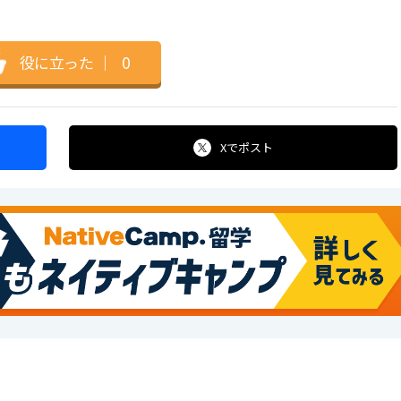
役に立った
｜
0
Xで
ポスト