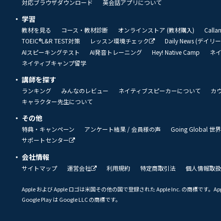
対応ブラウザダウンロード
英会話アプリについて
学習
教材を見る
コース・教材診断
オンラインストア (教材購入)
Call
TOEIC®L&R TEST対策
レッスン環境チェック
Daily News (デイ
AIスピーキングテスト
AI発音トレーニング
Hey! Native Camp
ネ
ネイティブキャンプ留学
講師を探す
ランキング
みんなのレビュー
ネイティブスピーカーについて
カ
キャラクター先生について
その他
特典・キャンペーン
アンケート結果 / 会員様の声
Going Global
サポートセンター
会社情報
サイトマップ
運営会社
利用規約
特定商取引法
個人情報取扱
Apple および Apple ロゴは米国その他の国で登録された Apple Inc. の商標です。App 
Google Play は Google LLC の商標です。