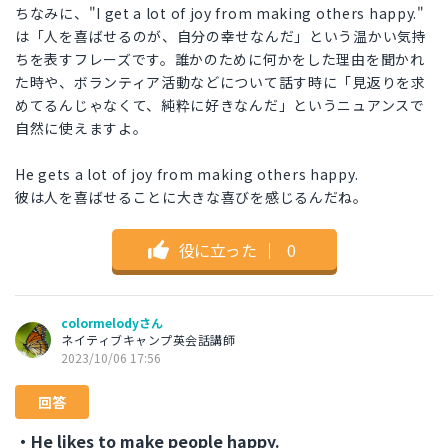
ちなみに、"I get a lot of joy from making others happy."
は「人を喜ばせるのが、自分の幸せなんだ」という温かい気持
ちを表すフレーズです。誰かのために何かをした理由を聞かれ
た時や、ボランティア活動などについて話す時に「見返りを求
めてるんじゃなくて、純粋に好きなんだ」というニュアンスで
自然に使えますよ。
He gets a lot of joy from making others happy.
彼は人を喜ばせることに大きな喜びを感じるんだね。
役に立った
｜
0
colormelodyさん
ネイティブキャンプ英会話講師
2023/10/06 17:56
回答
・He likes to make people happy.