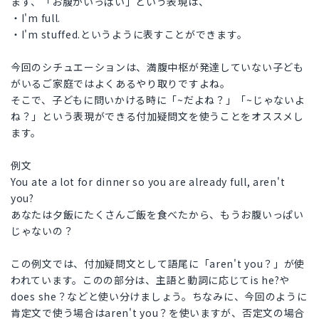
まず、「お腹がいっぱい」という表現は、
・I'm full.
・I'm stuffed.というように表すことができます。
今回のシチュエーションは、満腹中枢が発達していない子ども
がいるご家庭ではよくあるやり取りですよね。
そこで、子どもに問いかける時に「~だよね？」「~じゃないよ
ね？」という表現ができる付加疑問文を使うことをオススメし
ます。
例文
You ate a lot for dinner so you are already full, aren't
you?
あなたは夕飯にたくさんご飯を食べたから、もうお腹いっぱい
じゃないの？
この例文では、付加疑問文として語尾に「aren't you？」が使
われています。このの部分は、主語と動詞に応じてis he?や
does she？などと使い分けましょう。ちなみに、今回のように
肯定文で使う場合はaren't you？を使いますが、否定文の場合