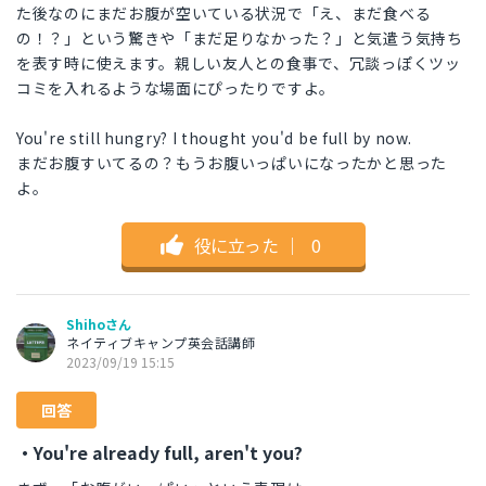
た後なのにまだお腹が空いている状況で「え、まだ食べる
の！？」という驚きや「まだ足りなかった？」と気遣う気持ち
を表す時に使えます。親しい友人との食事で、冗談っぽくツッ
コミを入れるような場面にぴったりですよ。
You're still hungry? I thought you'd be full by now.
まだお腹すいてるの？もうお腹いっぱいになったかと思った
よ。
役に立った
｜
0
Shihoさん
ネイティブキャンプ英会話講師
2023/09/19 15:15
回答
・You're already full, aren't you?