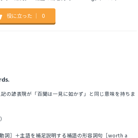
役に立った
｜
0
rds.
上記の諺表現が「百聞は一見に如かず」と同じ意味を持ちま
詞）
be動詞］＋主語を補足説明する補語の形容詞句［worth a