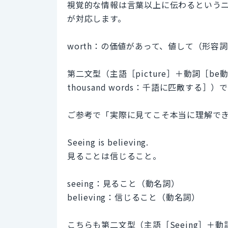
視覚的な情報は言葉以上に伝わるという
が対応します。
worth：の価値があって、値して（形容
第二文型（主語［picture］＋動詞［be
thousand words：千語に匹敵する］）
ご参考で「実際に見てこそ本当に理解で
Seeing is believing.
見ることは信じること。
seeing：見ること（動名詞）
believing：信じること（動名詞）
こちらも第二文型（主語［Seeing］＋動詞