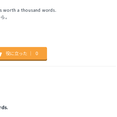
is worth a thousand words.
から。
役に立った
｜
0
rds.