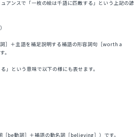
ニュアンスで「一枚の絵は千語に匹敵する」という上記の諺
詞）
動詞］＋主語を補足説明する補語の形容詞句［worth a
です。
きる」という意味で以下の様にも表せます。
［be動詞］＋補語の動名詞［believing］）です。