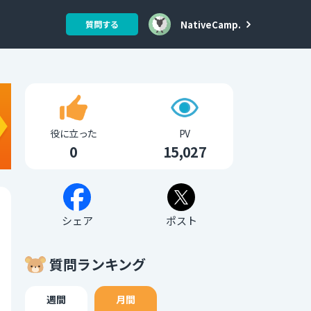
NativeCamp.
質問する
役に立った
PV
0
15,027
シェア
ポスト
質問ランキング
週間
月間