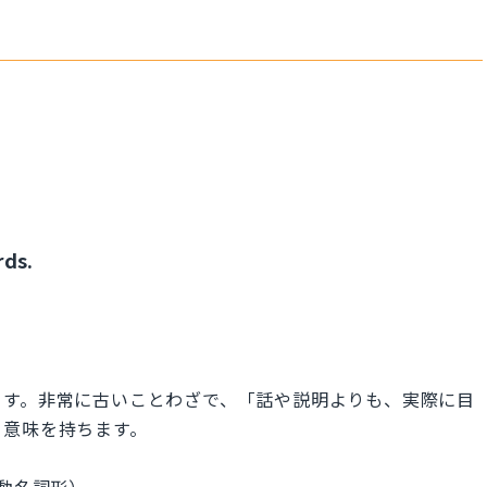
rds.
ます。非常に古いことわざで、「話や説明よりも、実際に目
う意味を持ちます。
）
e の動名詞形）