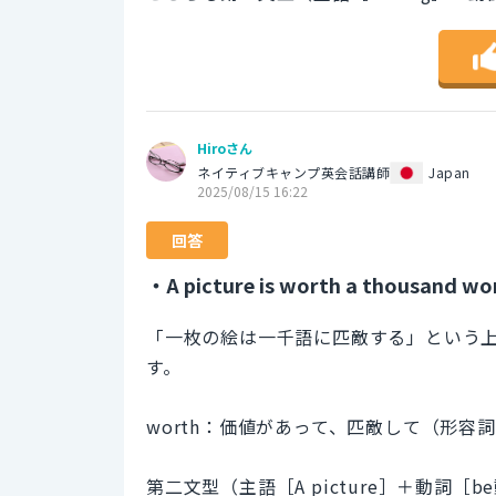
Hiroさん
ネイティブキャンプ英会話講師
Japan
2025/08/15 16:22
回答
・A picture is worth a thousand wo
「一枚の絵は一千語に匹敵する」という
す。
worth：価値があって、匹敵して（形容
第二文型（主語［A picture］＋動詞［