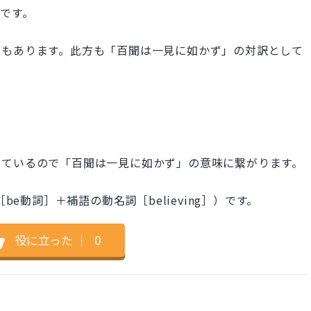
）です。
現もあります。此方も「百聞は一見に如かず」の対訳として
しているので「百聞は一見に如かず」の意味に繋がります。
be動詞］＋補語の動名詞［believing］）です。
役に立った
｜
0