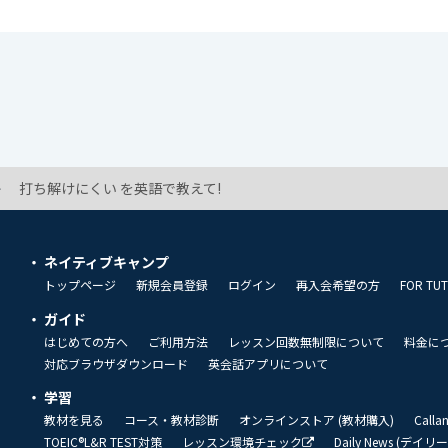
打ち解けにくい を英語で教えて!
ネイティブキャンプ
トップページ
新規会員登録
ログイン
再入会希望の方
FOR TU
ガイド
はじめての方へ
ご利用方法
レッスン回数無制限について
料金に
対応ブラウザダウンロード
英会話アプリについて
学習
教材を見る
コース・教材診断
オンラインストア (教材購入)
Call
TOEIC®L&R TEST対策
レッスン環境チェック
Daily News (デイ