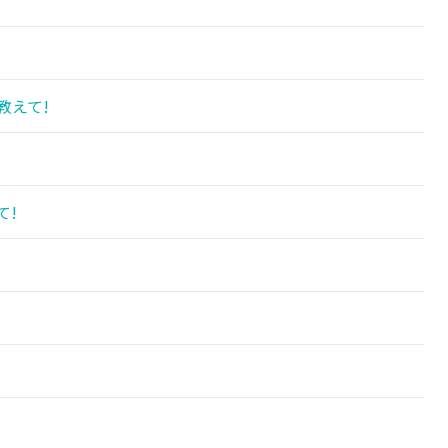
教えて!
!
て!