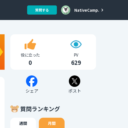
NativeCamp.
質問する
役に立った
PV
0
629
シェア
ポスト
質問ランキング
週間
月間