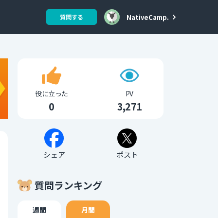
NativeCamp.
質問する
役に立った
PV
0
3,271
シェア
ポスト
質問ランキング
週間
月間