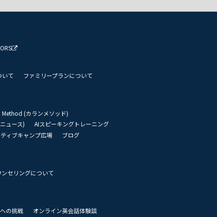
TORS
ついて
ファミリープランについて
an Method (カランメソッド)
リーニュース)
AIスピーキングトレーニング
イティブキャンプ広場
ブログ
ウンセリングについて
 世界への挑戦
オンライン英会話体験談