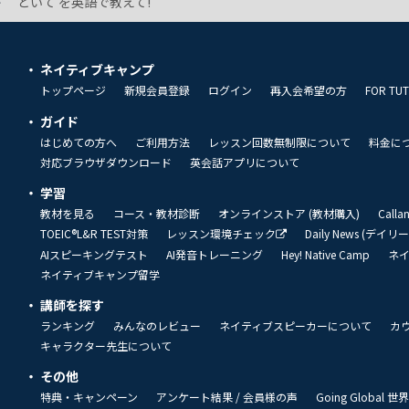
どいて を英語で教えて!
ネイティブキャンプ
トップページ
新規会員登録
ログイン
再入会希望の方
FOR TU
ガイド
はじめての方へ
ご利用方法
レッスン回数無制限について
料金に
対応ブラウザダウンロード
英会話アプリについて
学習
教材を見る
コース・教材診断
オンラインストア (教材購入)
Call
TOEIC®L&R TEST対策
レッスン環境チェック
Daily News (デイ
AIスピーキングテスト
AI発音トレーニング
Hey! Native Camp
ネ
ネイティブキャンプ留学
講師を探す
ランキング
みんなのレビュー
ネイティブスピーカーについて
カ
キャラクター先生について
その他
特典・キャンペーン
アンケート結果 / 会員様の声
Going Global