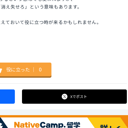
「消え失せろ」という意味もあります。
覚えておいて役に立つ時が来るかもしれません。
役に立った
｜
0
Xで
ポスト