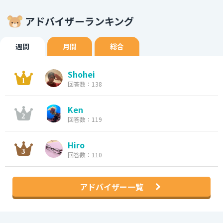
アドバイザーランキング
週間
月間
総合
Shohei
回答数：138
Ken
回答数：119
Hiro
回答数：110
アドバイザー一覧