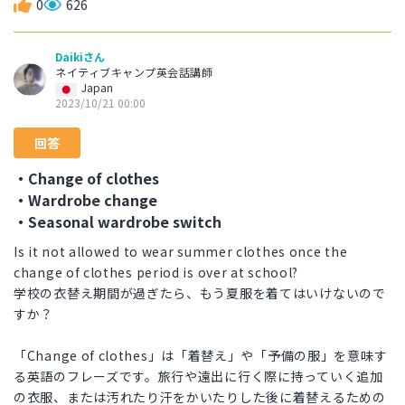
0
626
Daikiさん
ネイティブキャンプ英会話講師
Japan
2023/10/21 00:00
回答
・Change of clothes
・Wardrobe change
・Seasonal wardrobe switch
Is it not allowed to wear summer clothes once the
change of clothes period is over at school?
学校の衣替え期間が過ぎたら、もう夏服を着てはいけないので
すか？
「Change of clothes」は「着替え」や「予備の服」を意味す
る英語のフレーズです。旅行や遠出に行く際に持っていく追加
の衣服、または汚れたり汗をかいたりした後に着替えるための