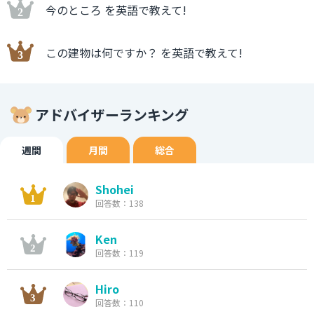
今のところ を英語で教えて!
この建物は何ですか？ を英語で教えて!
アドバイザーランキング
週間
月間
総合
Shohei
回答数：138
Ken
回答数：119
Hiro
回答数：110