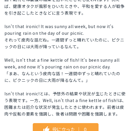
ば、健康オタクが風邪をひいたときや、平和を愛する人が戦争
を引き起こしたときなどに言う表現です。
Isn't that ironic! It was sunny all week, but now it's
pouring rain on the day of our picnic.
それって皮肉な話だね。一週間ずっと晴れていたのに、ピクニ
ックの日には大雨が降っているなんて。
Well, isn't that a fine kettle of fish! It's been sunny all
week, and now it's pouring rain on our picnic day.
「まあ、なんという皮肉な話！一週間中ずっと晴れていたの
に、ピクニックの日に大雨が降るなんて。」
Isn't that ironic!とは、予想外の結果や状況が生じたときに使
う表現です。一方、Well, isn't that a fine kettle of fish!は、
困難または厄介な状況が発生したときに使われます。前者は皮
肉や反転の要素を強調し、後者は問題や困難を強調します。
役に立った
｜
0