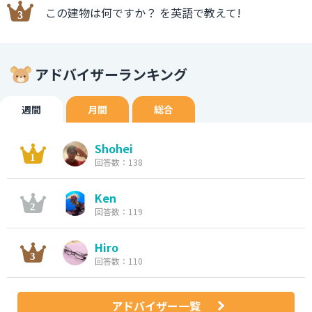
この建物は何ですか？ を英語で教えて!
アドバイザーランキング
週間
月間
総合
Shohei
回答数：138
Ken
回答数：119
Hiro
回答数：110
アドバイザー一覧