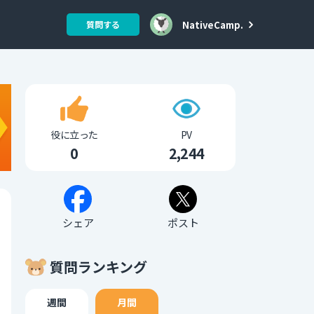
NativeCamp.
質問する
役に立った
PV
0
2,244
シェア
ポスト
質問ランキング
週間
月間