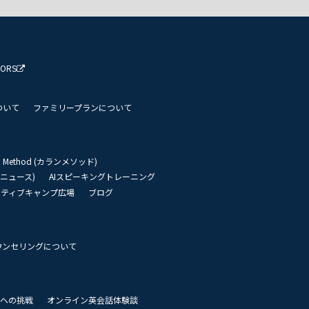
TORS
ついて
ファミリープランについて
an Method (カランメソッド)
リーニュース)
AIスピーキングトレーニング
イティブキャンプ広場
ブログ
ウンセリングについて
 世界への挑戦
オンライン英会話体験談