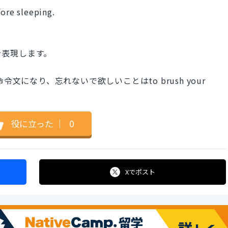
fore sleeping.
前」を表現します。
の命令文になり、忘れないで欲しいことはto brush your
役に立った
｜
0
Xで
ポスト