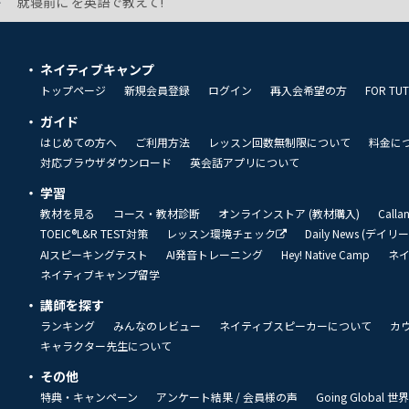
就寝前に を英語で教えて!
ネイティブキャンプ
トップページ
新規会員登録
ログイン
再入会希望の方
FOR TU
ガイド
はじめての方へ
ご利用方法
レッスン回数無制限について
料金に
対応ブラウザダウンロード
英会話アプリについて
学習
教材を見る
コース・教材診断
オンラインストア (教材購入)
Call
TOEIC®L&R TEST対策
レッスン環境チェック
Daily News (デイ
AIスピーキングテスト
AI発音トレーニング
Hey! Native Camp
ネ
ネイティブキャンプ留学
講師を探す
ランキング
みんなのレビュー
ネイティブスピーカーについて
カ
キャラクター先生について
その他
特典・キャンペーン
アンケート結果 / 会員様の声
Going Global