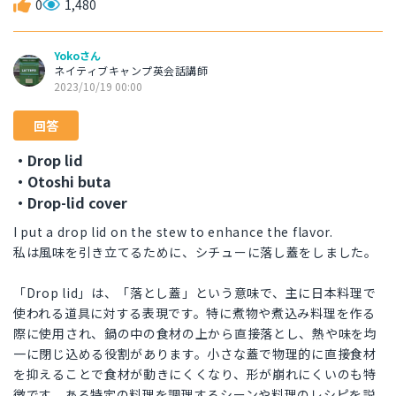
0
1,480
Yokoさん
ネイティブキャンプ英会話講師
2023/10/19 00:00
回答
・Drop lid
・Otoshi buta
・Drop-lid cover
I put a drop lid on the stew to enhance the flavor.
私は風味を引き立てるために、シチューに落し蓋をしました。
「Drop lid」は、「落とし蓋」という意味で、主に日本料理で
使われる道具に対する表現です。特に煮物や煮込み料理を作る
際に使用され、鍋の中の食材の上から直接落とし、熱や味を均
一に閉じ込める役割があります。小さな蓋で物理的に直接食材
を抑えることで食材が動きにくくなり、形が崩れにくいのも特
徴です。ある特定の料理を調理するシーンや料理のレシピを説