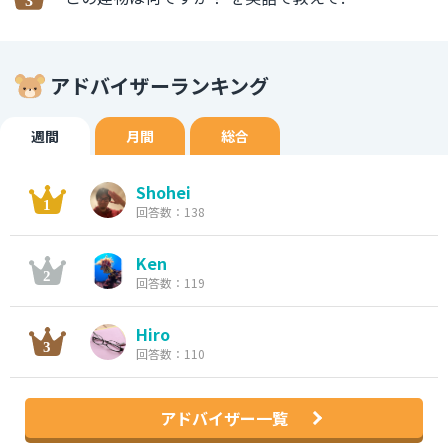
アドバイザーランキング
週間
月間
総合
Shohei
回答数：138
Ken
回答数：119
Hiro
回答数：110
アドバイザー一覧