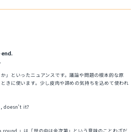
 end.
.
てか」といったニュアンスです。議論や問題の根本的な原
るときに使います。少し皮肉や諦めの気持ちを込めて使われ
 doesn't it?
。
rld go round.」は「世の中は金次第」という意味のことわざだ