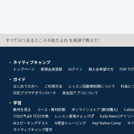
すべてはつまるところお金だよね を英語で教えて!
ネイティブキャンプ
トップページ
新規会員登録
ログイン
再入会希望の方
FOR TU
ガイド
はじめての方へ
ご利用方法
レッスン回数無制限について
料金に
対応ブラウザダウンロード
英会話アプリについて
学習
教材を見る
コース・教材診断
オンラインストア (教材購入)
Call
TOEIC®L&R TEST対策
レッスン環境チェック
Daily News (デイ
AIスピーキングテスト
AI発音トレーニング
Hey! Native Camp
ネ
ネイティブキャンプ留学