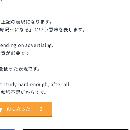
は上記の表現になります。
～」「結局〜になる」という意味を表します。
pending on advertising.
告費が必要です。
ll を使った表現です。
 study hard enough, after all.
ろ勉強不足だからです。
役に立った
｜
0