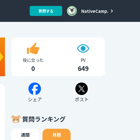
NativeCamp.
質問する
役に立った
PV
0
649
シェア
ポスト
質問ランキング
週間
月間