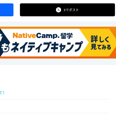
Xで
ポスト
て!
!