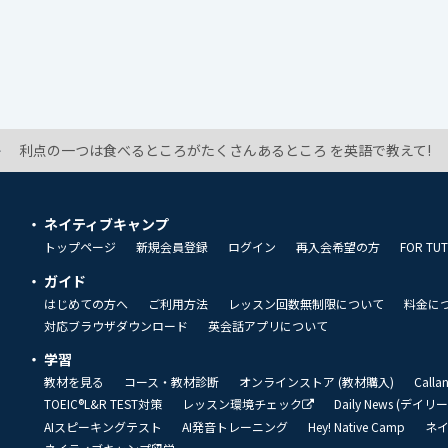
利点の一つは食べるところがたくさんあるところ を英語で教えて!
ネイティブキャンプ
トップページ
新規会員登録
ログイン
再入会希望の方
FOR TU
ガイド
はじめての方へ
ご利用方法
レッスン回数無制限について
料金に
対応ブラウザダウンロード
英会話アプリについて
学習
教材を見る
コース・教材診断
オンラインストア (教材購入)
Call
TOEIC®L&R TEST対策
レッスン環境チェック
Daily News (デイ
AIスピーキングテスト
AI発音トレーニング
Hey! Native Camp
ネ