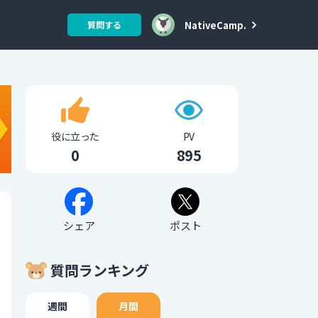
NativeCamp.
質問する
役に立った
PV
0
895
シェア
ポスト
質問ランキング
週間
月間