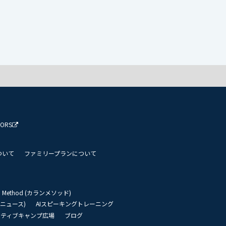
TORS
ついて
ファミリープランについて
an Method (カランメソッド)
リーニュース)
AIスピーキングトレーニング
イティブキャンプ広場
ブログ