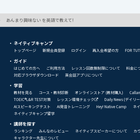
あんまり興味ない を英語で教えて!
ネイティブキャンプ
トップページ
新規会員登録
ログイン
再入会希望の方
FOR TU
ガイド
はじめての方へ
ご利用方法
レッスン回数無制限について
料金に
対応ブラウザダウンロード
英会話アプリについて
学習
教材を見る
コース・教材診断
オンラインストア (教材購入)
Call
TOEIC®L&R TEST対策
レッスン環境チェック
Daily News (デイ
AIスピーキングテスト
AI発音トレーニング
Hey! Native Camp
ネ
ネイティブキャンプ留学
講師を探す
ランキング
みんなのレビュー
ネイティブスピーカーについて
カ
キャラクター先生について