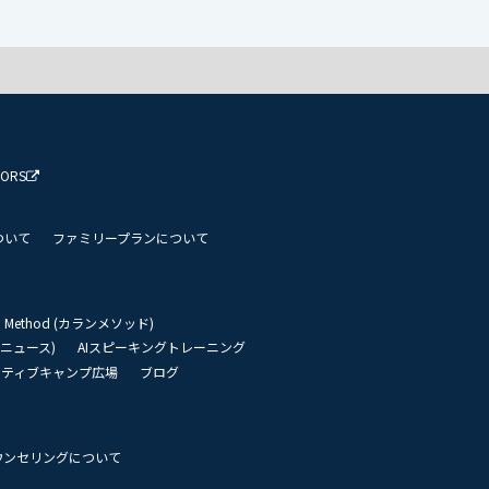
TORS
ついて
ファミリープランについて
an Method (カランメソッド)
リーニュース)
AIスピーキングトレーニング
イティブキャンプ広場
ブログ
ウンセリングについて