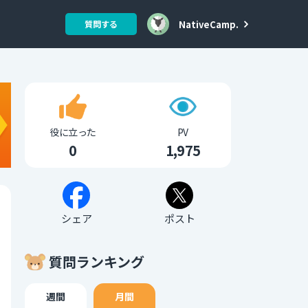
NativeCamp.
質問する
役に立った
PV
0
1,975
シェア
ポスト
質問ランキング
週間
月間