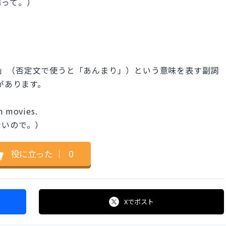
誘って。）
すごく」（否定文で使うと「あんまり」）という意味を表す副詞
があります。
in movies.
ないので。）
役に立った
｜
0
Xで
ポスト