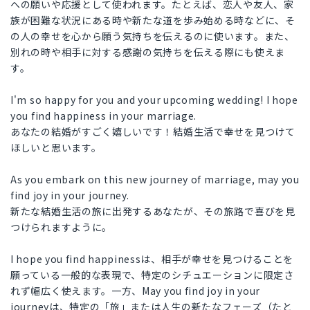
への願いや応援として使われます。たとえば、恋人や友人、家
族が困難な状況にある時や新たな道を歩み始める時などに、そ
の人の幸せを心から願う気持ちを伝えるのに使います。また、
別れの時や相手に対する感謝の気持ちを伝える際にも使えま
す。
I'm so happy for you and your upcoming wedding! I hope
you find happiness in your marriage.
あなたの結婚がすごく嬉しいです！結婚生活で幸せを見つけて
ほしいと思います。
As you embark on this new journey of marriage, may you
find joy in your journey.
新たな結婚生活の旅に出発するあなたが、その旅路で喜びを見
つけられますように。
I hope you find happinessは、相手が幸せを見つけることを
願っている一般的な表現で、特定のシチュエーションに限定さ
れず幅広く使えます。一方、May you find joy in your
journeyは、特定の「旅」または人生の新たなフェーズ（たと