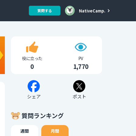
NativeCamp.
質問する
役に立った
PV
0
1,770
シェア
ポスト
質問ランキング
週間
月間