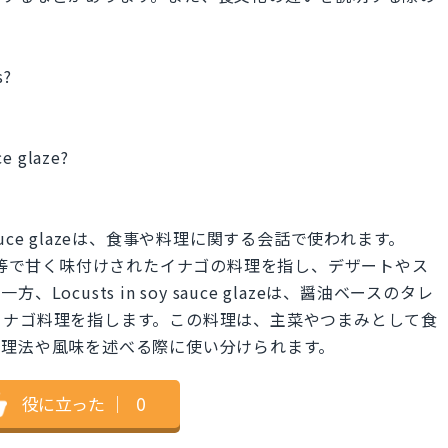
s?
ce glaze?
 soy sauce glazeは、食事や料理に関する会話で使われます。
ハチミツ等で甘く味付けされたイナゴの料理を指し、デザートやス
custs in soy sauce glazeは、醤油ベースのタレ
イナゴ料理を指します。この料理は、主菜やつまみとして食
調理法や風味を述べる際に使い分けられます。
役に立った
｜
0