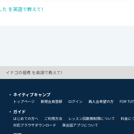
た を英語で教えて!
イナゴの佃煮 を英語で教えて!
ネイティブキャンプ
トップページ
新規会員登録
ログイン
再入会希望の方
FOR TU
ガイド
はじめての方へ
ご利用方法
レッスン回数無制限について
料金に
対応ブラウザダウンロード
英会話アプリについて