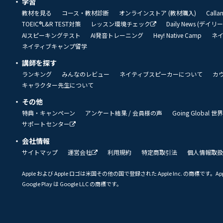
学習
教材を見る
コース・教材診断
オンラインストア (教材購入)
Call
TOEIC®L&R TEST対策
レッスン環境チェック
Daily News (デイ
AIスピーキングテスト
AI発音トレーニング
Hey! Native Camp
ネ
ネイティブキャンプ留学
講師を探す
ランキング
みんなのレビュー
ネイティブスピーカーについて
カ
キャラクター先生について
その他
特典・キャンペーン
アンケート結果 / 会員様の声
Going Global
サポートセンター
会社情報
サイトマップ
運営会社
利用規約
特定商取引法
個人情報取扱
Apple および Apple ロゴは米国その他の国で登録された Apple Inc. の商標です。App 
Google Play は Google LLC の商標です。