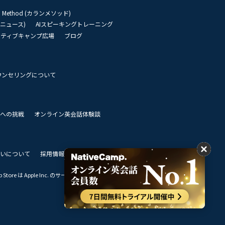
an Method (カランメソッド)
リーニュース)
AIスピーキングトレーニング
イティブキャンプ広場
ブログ
ウンセリングについて
 世界への挑戦
オンライン英会話体験談
いについて
採用情報
私達のビジョン
Store は Apple Inc. のサービスマークです。