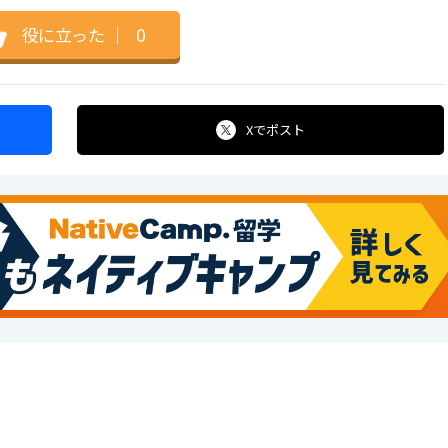
役に立った
｜
0
Xで
ポスト