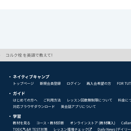
コルク栓 を英語で教えて!
ネイティブキャンプ
トップページ
新規会員登録
ログイン
再入会希望の方
FOR TU
ガイド
はじめての方へ
ご利用方法
レッスン回数無制限について
料金に
対応ブラウザダウンロード
英会話アプリについて
学習
教材を見る
コース・教材診断
オンラインストア (教材購入)
Call
TOEIC®L&R TEST対策
レッスン環境チェック
Daily News (デイ