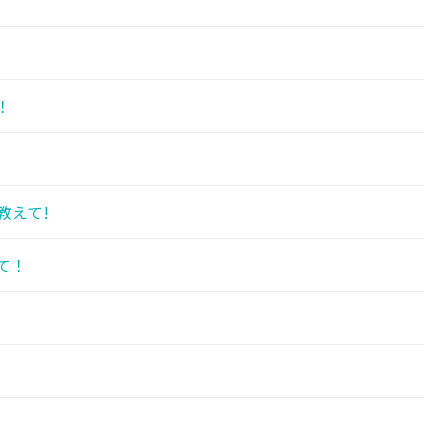
！
教えて!
て！