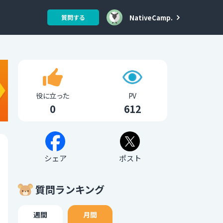
NativeCamp.
質問する
役に立った
PV
0
612
シェア
ポスト
質問ランキング
週間
月間