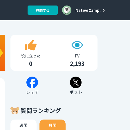
NativeCamp.
質問する
役に立った
PV
0
2,193
シェア
ポスト
質問ランキング
週間
月間