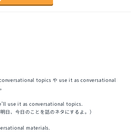
ational topics や use it as conversational
す。
l use it as conversational topics.
、明日、今日のことを話のネタにするよ。）
ersational materials.