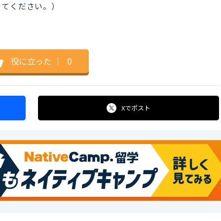
めてください。）
役に立った
｜
0
Xで
ポスト