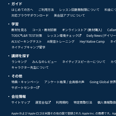
ガイド
はじめての方へ
ご利用方法
レッスン回数無制限について
料金に
対応ブラウザダウンロード
英会話アプリについて
学習
教材を見る
コース・教材診断
オンラインストア (教材購入)
Call
TOEIC®L&R TEST対策
レッスン環境チェック
Daily News (デイ
AIスピーキングテスト
AI発音トレーニング
Hey! Native Camp
ネ
ネイティブキャンプ留学
講師を探す
ランキング
みんなのレビュー
ネイティブスピーカーについて
カ
キャラクター先生について
その他
特典・キャンペーン
アンケート結果 / 会員様の声
Going Global
サポートセンター
会社情報
サイトマップ
運営会社
利用規約
特定商取引法
個人情報取扱
Apple および Apple ロゴは米国その他の国で登録された Apple Inc. の商標です。App 