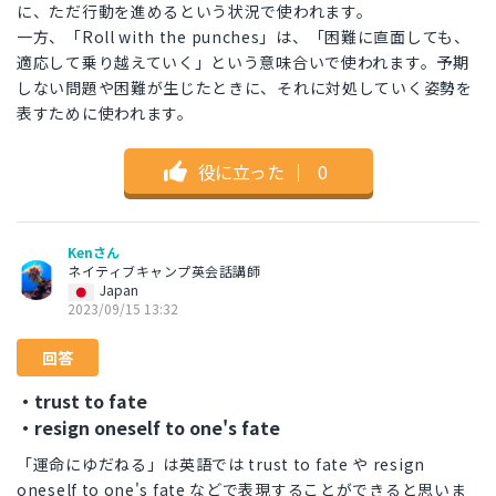
に、ただ行動を進めるという状況で使われます。
一方、「Roll with the punches」は、「困難に直面しても、
適応して乗り越えていく」という意味合いで使われます。予期
しない問題や困難が生じたときに、それに対処していく姿勢を
表すために使われます。
役に立った
｜
0
Kenさん
ネイティブキャンプ英会話講師
Japan
2023/09/15 13:32
回答
・trust to fate
・resign oneself to one's fate
「運命にゆだねる」は英語では trust to fate や resign
oneself to one's fate などで表現することができると思いま