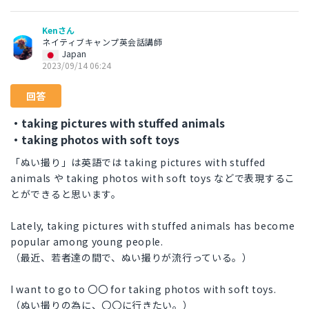
Kenさん
ネイティブキャンプ英会話講師
Japan
2023/09/14 06:24
回答
・taking pictures with stuffed animals
・taking photos with soft toys
「ぬい撮り」は英語では taking pictures with stuffed
animals や taking photos with soft toys などで表現するこ
とができると思います。
Lately, taking pictures with stuffed animals has become
popular among young people.
（最近、若者達の間で、ぬい撮りが流行っている。）
I want to go to 〇〇 for taking photos with soft toys.
（ぬい撮りの為に、〇〇に行きたい。）