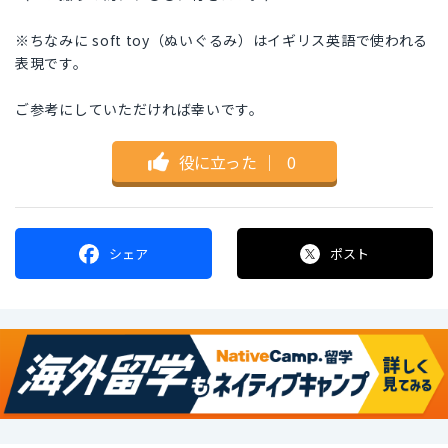
※ちなみに soft toy（ぬいぐるみ）はイギリス英語で使われる
表現です。
ご参考にしていただければ幸いです。
役に立った
｜
0
シェア
ポスト