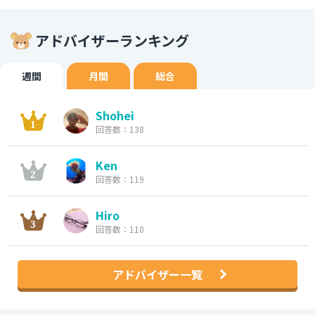
アドバイザーランキング
週間
月間
総合
Shohei
回答数：138
Ken
回答数：119
Hiro
回答数：110
アドバイザー一覧