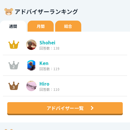
アドバイザーランキング
週間
月間
総合
Shohei
回答数：138
Ken
回答数：119
Hiro
回答数：110
アドバイザー一覧