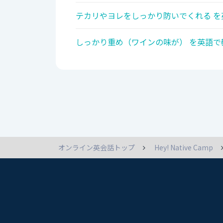
テカリやヨレをしっかり防いでくれる を
しっかり重め（ワインの味が） を英語で
オンライン英会話トップ
Hey! Native Camp