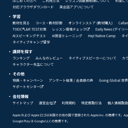
はじめての方へ
ご利用方法
レッスン回数無制限について
料金に
対応ブラウザダウンロード
英会話アプリについて
学習
教材を見る
コース・教材診断
オンラインストア (教材購入)
Call
TOEIC®L&R TEST対策
レッスン環境チェック
Daily News (デイ
AIスピーキングテスト
AI発音トレーニング
Hey! Native Camp
ネ
ネイティブキャンプ留学
講師を探す
ランキング
みんなのレビュー
ネイティブスピーカーについて
カ
キャラクター先生について
その他
特典・キャンペーン
アンケート結果 / 会員様の声
Going Global
サポートセンター
会社情報
サイトマップ
運営会社
利用規約
特定商取引法
個人情報取扱
Apple および Apple ロゴは米国その他の国で登録された Apple Inc. の商標です。App 
Google Play は Google LLC の商標です。