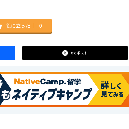
役に立った
｜
0
Xで
ポスト