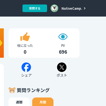
NativeCamp.
質問する
役に立った
PV
0
696
シェア
ポスト
質問ランキング
週間
月間